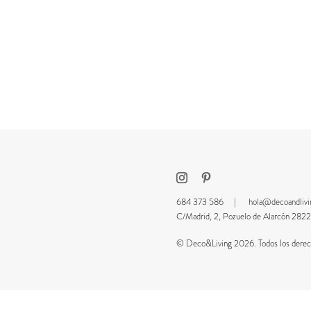
684 373 586 |
hola@decoandliv
C/Madrid, 2, Pozuelo de Alarcón 2
© Deco&Living 2026. Todos los derech