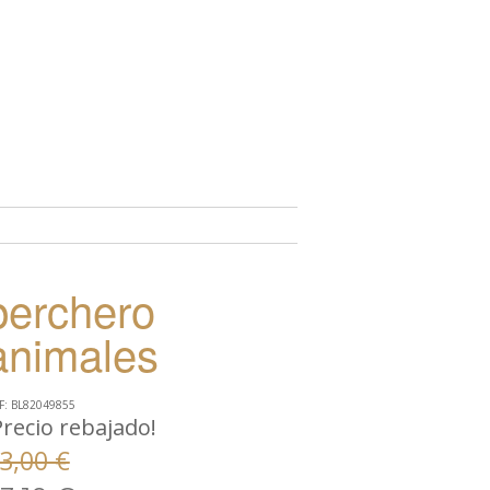
TO
perchero
animales
F: BL82049855
Precio rebajado!
3,00 €