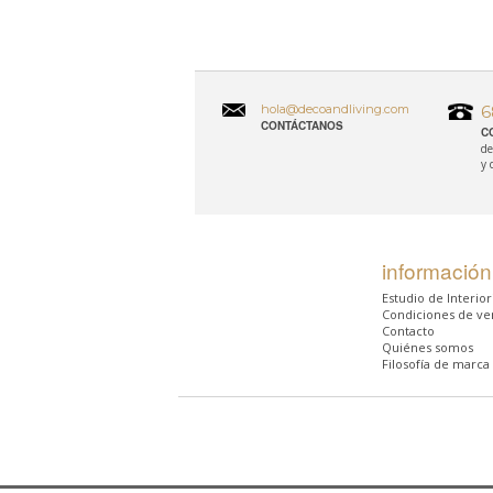
hola@decoandliving.com
6
CONTÁCTANOS
C
de
y 
información
Estudio de Interio
Condiciones de ve
Contacto
Quiénes somos
Filosofía de marca