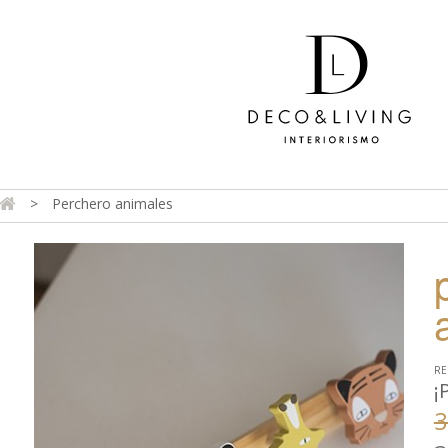
>
Perchero animales
DA ONLINE
TIENDA FÍSICA
PROYECTOS
CONTAC
RE
¡
3