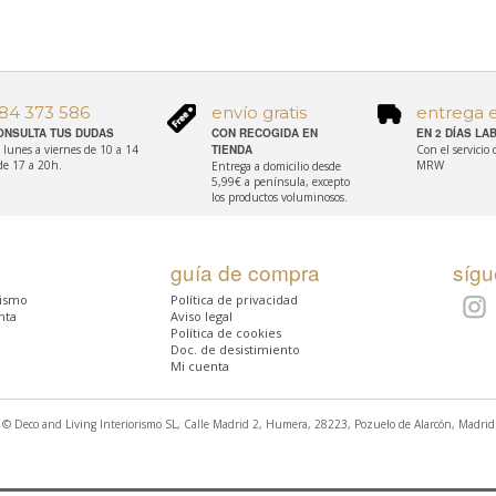
84 373 586
envío gratis
entrega 
ONSULTA TUS DUDAS
CON RECOGIDA EN
EN 2 DÍAS L
 lunes a viernes de 10 a 14
TIENDA
Con el servicio
de 17 a 20h.
MRW
Entrega a domicilio desde
5,99€ a península, excepto
los productos voluminosos.
guía de compra
síg
rismo
Política de privacidad
nta
Aviso legal
Política de cookies
Doc. de desistimiento
Mi cuenta
© Deco and Living Interiorismo SL, Calle Madrid 2, Humera, 28223, Pozuelo de Alarcón, Madrid