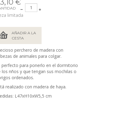
3,10 €
ANTIDAD
eza limitada
AÑADIR A LA
CESTA
recioso perchero de madera con
bezas de animales para colgar.
 perfecto para ponerlo en el dormitorio
 los nños y que tengan sus mochilas o
rigos ordenados.
tá realizado con madera de haya.
edidas:
L47xH10xW5,5 cm