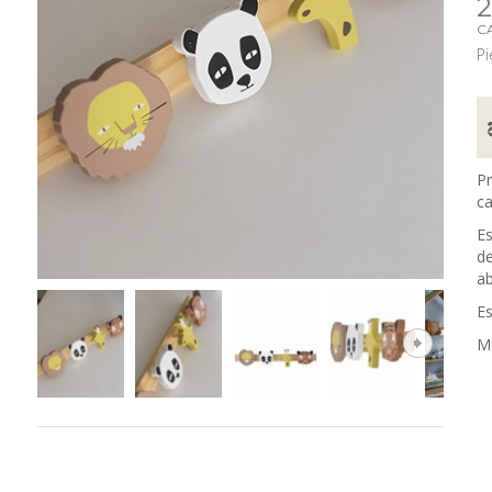
2
C
Pi
P
ca
Es
de
ab
Es
M