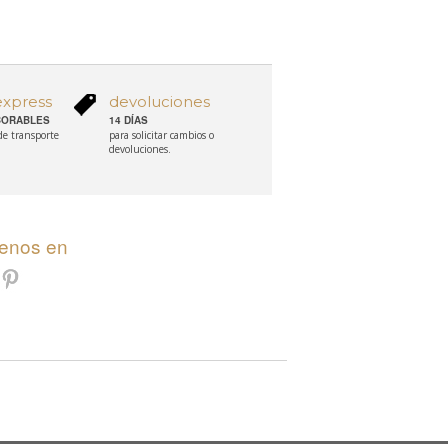
express
devoluciones
ABORABLES
14 DÍAS
 de transporte
para solicitar cambios o
devoluciones.
uenos en