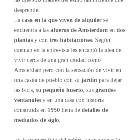
desprende.
La
casa en la que viven de alquiler
se
encuentra a las
afueras de Amsterdam
en
dos
plantas
y con
tres habitaciones
. Según
cuentan en la entrevista les encantó la idea de
vivir cerca de una gran ciudad como
Amsterdam pero con la sensación de vivir en
una casita de pueblo con su
jardín
para dejar
las bicis, su
pequeño huerto
, sus
grandes
ventanale
s y en una casa con historia
construida en
1950
llena de
detalles de
mediados de siglo
.
En la primera foto del
salón
, ya se aprecia la