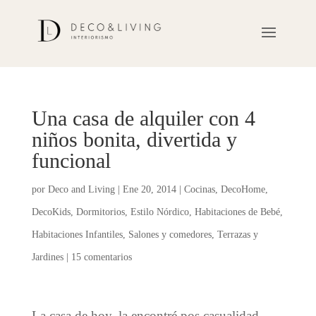
Una casa de alquiler con 4
niños bonita, divertida y
funcional
por
Deco and Living
|
Ene 20, 2014
|
Cocinas
,
DecoHome
,
DecoKids
,
Dormitorios
,
Estilo Nórdico
,
Habitaciones de Bebé
,
Habitaciones Infantiles
,
Salones y comedores
,
Terrazas y
Jardines
|
15 comentarios
La casa de hoy, la encontré pos casualidad