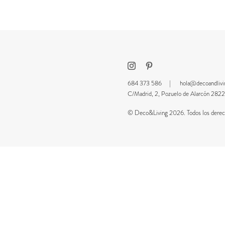
684 373 586 |
hola@decoandliv
C/Madrid, 2, Pozuelo de Alarcón 2
© Deco&Living 2026. Todos los derech