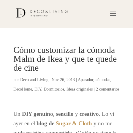
Cómo customizar la cómoda
Malm de Ikea y que te quede
de cine
por
Deco and Living
|
Nov 26, 2013
|
Aparador
,
cómodas
,
DecoHome
,
DIY
,
Dormitorios
,
Ideas originales
|
2 comentarios
Un
DIY genuino, sencillo
y
creativo
. Lo vi
ayer en el
blog de
Sugar & Cloth
y no me
pude resistir a compartirlo. ¿Quién no tiene la