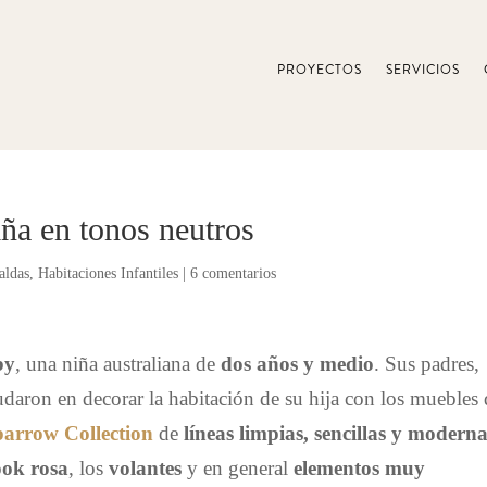
PROYECTOS
SERVICIOS
ña en tonos neutros
aldas
,
Habitaciones Infantiles
|
6 comentarios
by
, una niña australiana de
dos años y medio
. Sus padres,
daron en decorar la habitación de su hija con los muebles 
arrow Collection
de
líneas limpias, sencillas y modern
look rosa
, los
volantes
y en general
elementos muy