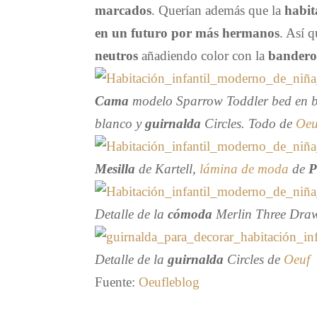
marcados
. Querían además que la
habit
en un futuro por más hermanos
. Así 
neutros
añadiendo color con la
banderol
Cama
modelo Sparrow Toddler bed en 
blanco y
guirnalda
Circles. Todo de
Oeu
Mesilla
de Kartell,
lámina de moda
de
P
Detalle de la
cómoda
Merlin Three Dra
Detalle de la
guirnalda
Circles de
Oeuf
Fuente:
Oeufleblog