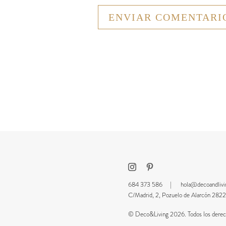
684 373 586 |
hola@decoandliv
C/Madrid, 2, Pozuelo de Alarcón 2
© Deco&Living 2026. Todos los derech