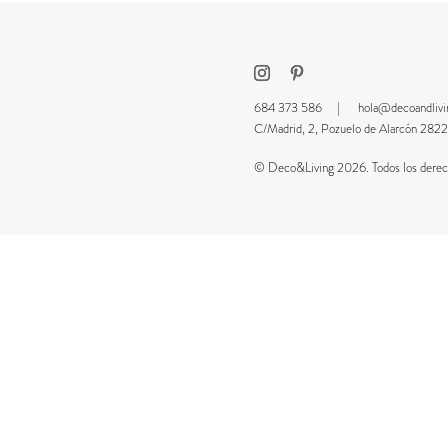
684 373 586 |
hola@decoandliv
C/Madrid, 2, Pozuelo de Alarcón 2
© Deco&Living 2026. Todos los derech