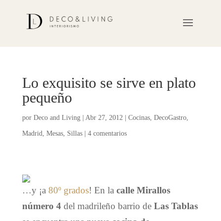
Lo exquisito se sirve en plato
pequeño
por
Deco and Living
|
Abr 27, 2012
|
Cocinas
,
DecoGastro
,
Madrid
,
Mesas
,
Sillas
|
4 comentarios
…y ¡a
80º grados
! En la
calle Mirallos
número 4
del madrileño barrio de
Las Tablas