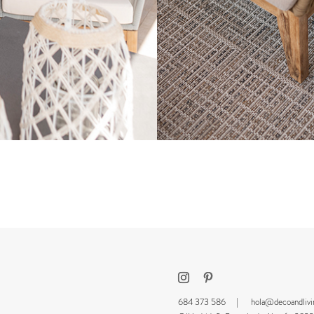
684 373 586 |
hola@decoandliv