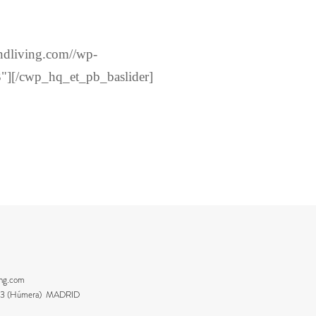
ndliving.com//wp-
3"][/cwp_hq_et_pb_baslider]
ing.com
8223 (Húmera) MADRID