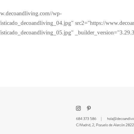
ww.decoandliving.com//wp-
fisticado_decoandliving_04.jpg" src2="https://www.decoa
isticado_decoandliving_05.jpg" _builder_version="3.29.
684 373 586 |
hola@decoandliv
C/Madrid, 2, Pozuelo de Alarcón 2