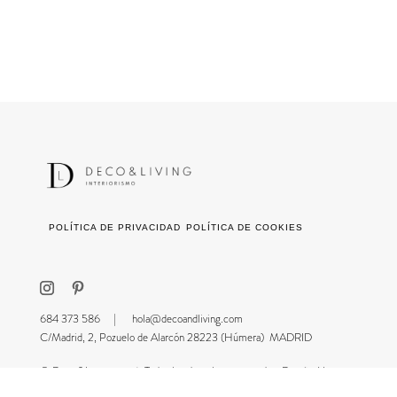
POLÍTICA DE PRIVACIDAD
POLÍTICA DE COOKIES
684 373 586 |
hola@decoandliving.com
C/Madrid, 2, Pozuelo de Alarcón 28223 (Húmera) MADRID
© Deco&Living 2026. Todos los derechos reservados. Diseño Meisi.