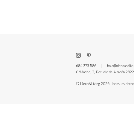
684 373 586 |
hola@decoandliv
C/Madrid, 2, Pozuelo de Alarcón 2
© Deco&Living 2026. Todos los derech