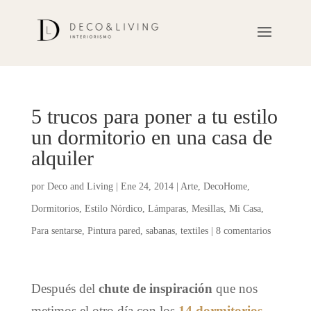
5 trucos para poner a tu estilo
un dormitorio en una casa de
alquiler
por
Deco and Living
|
Ene 24, 2014
|
Arte
,
DecoHome
,
Dormitorios
,
Estilo Nórdico
,
Lámparas
,
Mesillas
,
Mi Casa
,
Para sentarse
,
Pintura pared
,
sabanas
,
textiles
|
8 comentarios
Después del
chute de inspiración
que nos
metimos el otro día con los
14 dormitorios