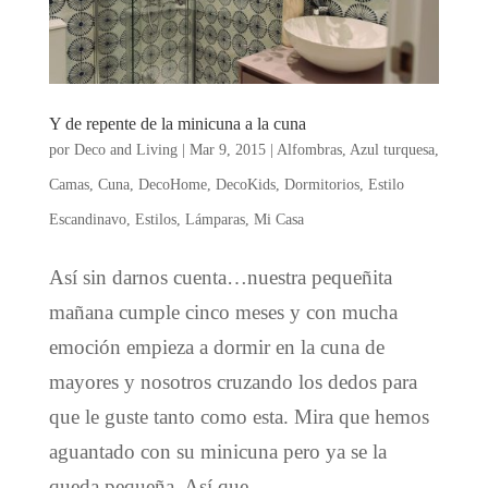
Y de repente de la minicuna a la cuna
por
Deco and Living
|
Mar 9, 2015
|
Alfombras
,
Azul turquesa
,
Camas
,
Cuna
,
DecoHome
,
DecoKids
,
Dormitorios
,
Estilo
Escandinavo
,
Estilos
,
Lámparas
,
Mi Casa
Así sin darnos cuenta…nuestra pequeñita
mañana cumple cinco meses y con mucha
emoción empieza a dormir en la cuna de
mayores y nosotros cruzando los dedos para
que le guste tanto como esta. Mira que hemos
aguantado con su minicuna pero ya se la
queda pequeña. Así que...