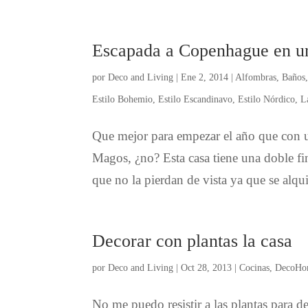
Escapada a Copenhague en u
por
Deco and Living
|
Ene 2, 2014
|
Alfombras
,
Baños
Estilo Bohemio
,
Estilo Escandinavo
,
Estilo Nórdico
,
L
Que mejor para empezar el año que con un
Magos, ¿no? Esta casa tiene una doble fi
que no la pierdan de vista ya que se alqui
Decorar con plantas la casa
por
Deco and Living
|
Oct 28, 2013
|
Cocinas
,
DecoHo
No me puedo resistir a las plantas para d