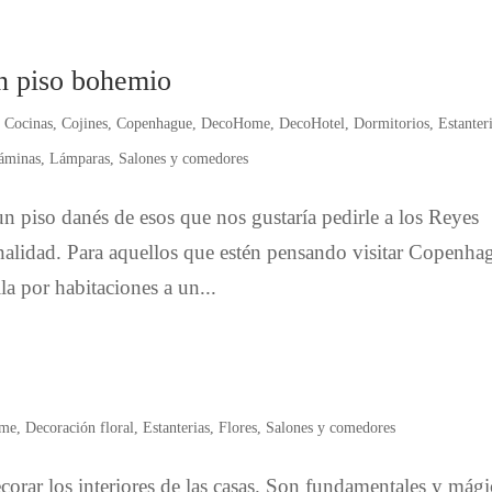
n piso bohemio
,
Cocinas
,
Cojines
,
Copenhague
,
DecoHome
,
DecoHotel
,
Dormitorios
,
Estanter
áminas
,
Lámparas
,
Salones y comedores
 piso danés de esos que nos gustaría pedirle a los Reyes
nalidad. Para aquellos que estén pensando visitar Copenha
la por habitaciones a un...
me
,
Decoración floral
,
Estanterias
,
Flores
,
Salones y comedores
ecorar los interiores de las casas. Son fundamentales y mági