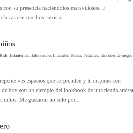
es con su presencia haciéndolos maravillosos. E
 a la casa en muchos casos a...
niños
Kids
,
Estanterias
,
Habitaciones Infantiles
,
Mesas
,
Peluches
,
Rincones de juego
,
epente ves espacios que sorprenden y te inspiran con
s de hoy son un ejemplo del lookbook de una tienda artesa
os niños. Me gustaron no sólo por...
tero