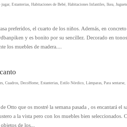
 jugar
,
Estanterias
,
Habitaciones de Bebé
,
Habitaciones Infantiles
,
Ikea
,
Juguet
sa preferidos, el cuarto de los niños. Además, en concreto
rdbanpiken y es bonito por su sencillez. Decorado en tono
nte los muebles de madera....
ncanto
es
,
Cuadros
,
DecoHome
,
Estanterias
,
Estilo Nórdico
,
Lámparas
,
Para sentarse
,
l de Otto que os mostré la semana pasada , os encantará el s
stero a la vista pero con los muebles bien seleccionados. 
objetos de los...