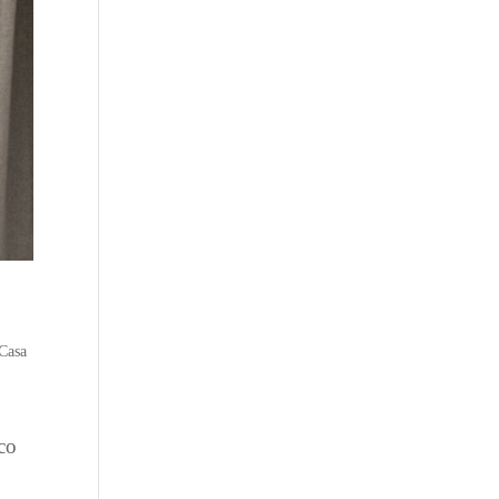
Casa
co