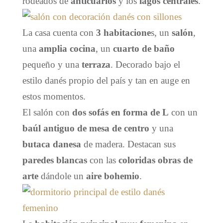
rodeados de
anticuarios
y los
lagos centrales
.
La casa cuenta con
3 habitacione
s, un
salón
,
una
amplia cocina
, un
cuarto de baño
pequeño y una
terraza
. Decorado bajo el
estilo danés propio del país y tan en auge en
estos momentos.
El salón con
dos sofás en forma de L
con un
baúl antiguo de mesa de centro
y una
butaca danesa
de madera. Destacan sus
paredes blancas
con las
coloridas obras de
arte
dándole un
aire bohemio
.