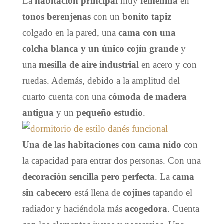
La
habitación principal
muy
femenina
en
tonos berenjenas
con un
bonito tapiz
colgado en la pared, una
cama con una
colcha blanca y un único
cojín
grande
y
una
mesilla de aire industrial
en acero y con
ruedas. Además, debido a la amplitud del
cuarto cuenta con una
cómoda de madera
antigua
y un
pequeño estudio
.
Una de las habitaciones con cama nido
con
la capacidad para entrar dos personas. Con una
decoración sencilla pero perfecta
. La
cama
sin cabecero
está llena de
cojines
tapando el
radiador y haciéndola más
acogedora
. Cuenta