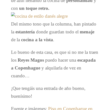
de azul llenando la cocina de
personalidad
y
con
un toque retro.
Del mismo tono que la columna, han pintado
la
estantería
donde guardan todo el
menaje
de la
cocina a la vista
.
Lo bueno de esta casa, es que si no me la traen
los
Reyes Magos
puedo hacer una
escapada
a Copenhague
y alquilarla de vez en
cuando…
¡Que tengáis una entrada de año bueno,
buenísimo!
Fuente e imágenes:
Piso en Copenhague en