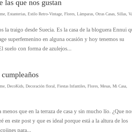
e las que nos gustan
ome
,
Estanterias
,
Estilo Retro-Vintage
,
Flores
,
Lámparas
,
Otras Casas
,
Sillas
,
Va
s la traigo desde Suecia. Es la casa de la bloguera Ennui 
ntage superfemenino en alguna ocasión y hoy tenemos su
l suelo con forma de azulejos...
de cumpleaños
ome
,
DecoKids
,
Decoración floral
,
Fiestas Infantiles
,
Flores
,
Mesas
,
Mi Casa
,
menos que en la terraza de casa y sin mucho lío. ¿Que no
é en este post y que es ideal porque está a la altura de los
cojines para...