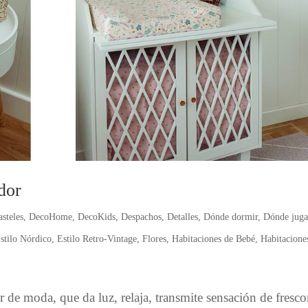
dor
asteles
,
DecoHome
,
DecoKids
,
Despachos
,
Detalles
,
Dónde dormir
,
Dónde juga
stilo Nórdico
,
Estilo Retro-Vintage
,
Flores
,
Habitaciones de Bebé
,
Habitacione
 de moda, que da luz, relaja, transmite sensación de fresco