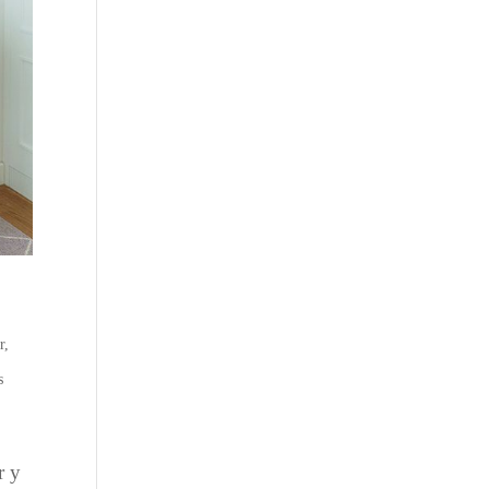
r
,
s
r y