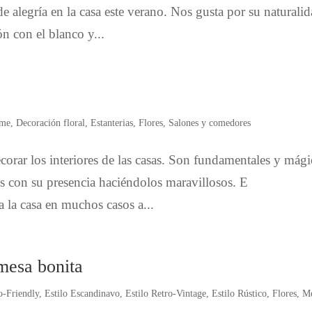
e alegría en la casa este verano. Nos gusta por su naturalid
n con el blanco y...
me
,
Decoración floral
,
Estanterias
,
Flores
,
Salones y comedores
ecorar los interiores de las casas. Son fundamentales y mági
es con su presencia haciéndolos maravillosos. E
 a la casa en muchos casos a...
 mesa bonita
o-Friendly
,
Estilo Escandinavo
,
Estilo Retro-Vintage
,
Estilo Rústico
,
Flores
,
M