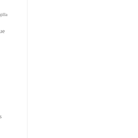
jilla
que
s