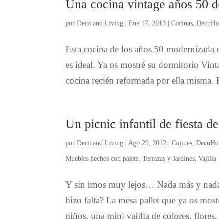
Una cocina vintage años 50 d
por
Deco and Living
|
Ene 17, 2013
|
Cocinas
,
DecoH
Esta cocina de los años 50 modernizada o
es ideal. Ya os mostré su dormitorio Vi
cocina recién reformada por ella misma. E
Un picnic infantil de fiesta 
por
Deco and Living
|
Ago 29, 2012
|
Cojines
,
DecoH
Muebles hechos con palets
,
Terrazas y Jardines
,
Vajilla
Y sin irnos muy lejos… Nada más y nada 
hizo falta? La mesa pallet que ya os mostr
niños, una mini vajilla de colores, flores, 