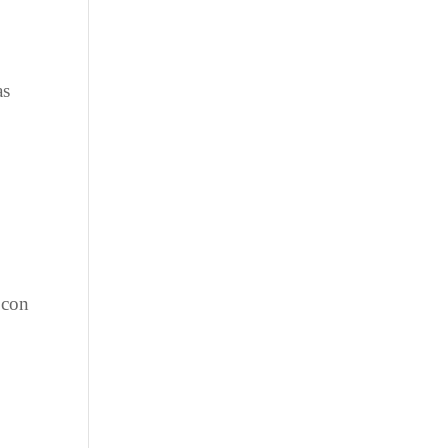
as
 con