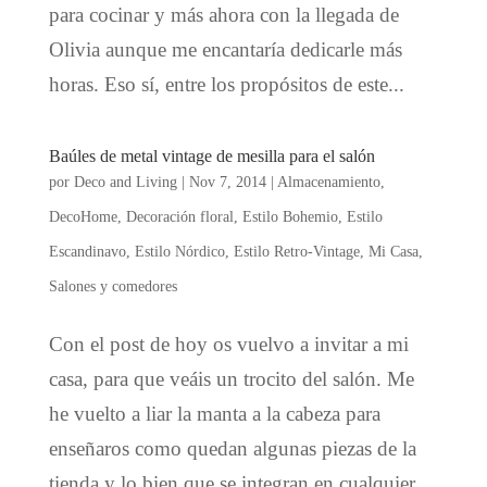
para cocinar y más ahora con la llegada de
Olivia aunque me encantaría dedicarle más
horas. Eso sí, entre los propósitos de este...
Baúles de metal vintage de mesilla para el salón
por
Deco and Living
|
Nov 7, 2014
|
Almacenamiento
,
DecoHome
,
Decoración floral
,
Estilo Bohemio
,
Estilo
Escandinavo
,
Estilo Nórdico
,
Estilo Retro-Vintage
,
Mi Casa
,
Salones y comedores
Con el post de hoy os vuelvo a invitar a mi
casa, para que veáis un trocito del salón. Me
he vuelto a liar la manta a la cabeza para
enseñaros como quedan algunas piezas de la
tienda y lo bien que se integran en cualquier