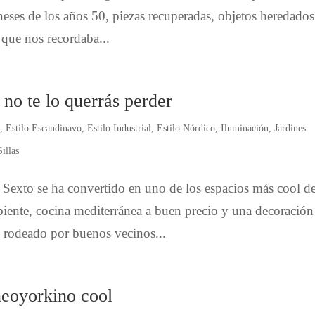
neses de los años 50, piezas recuperadas, objetos heredados
o que nos recordaba...
no te lo querrás perder
o
,
Estilo Escandinavo
,
Estilo Industrial
,
Estilo Nórdico
,
Iluminación
,
Jardines
Sillas
e Sexto se ha convertido en uno de los espacios más cool d
ente, cocina mediterránea a buen precio y una decoración
 y rodeado por buenos vecinos...
eoyorkino cool