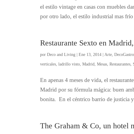
el estilo vintage en casas con muebles da
por otro lado, el estilo industrial mas frí
Restaurante Sexto en Madrid, 
por
Deco and Living
|
Ene 13, 2014
|
Arte
,
DecoGastr
verticales
,
ladrillo visto
,
Madrid
,
Mesas
,
Restaurantes
,
En apenas 4 meses de vida, el restaurant
Madrid por su fórmula mágica: buen ambi
bonita. En el céntrico barrio de justicia
The Graham & Co, un hotel n