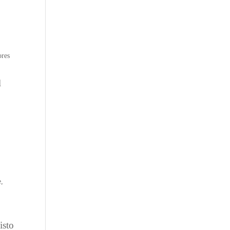
ores
l
e
,
isto