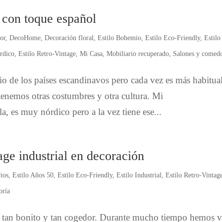
 con toque español
or
,
DecoHome
,
Decoración floral
,
Estilo Bohemio
,
Estilo Eco-Friendly
,
Estilo
rdico
,
Estilo Retro-Vintage
,
Mi Casa
,
Mobiliario recuperado
,
Salones y comed
io de los países escandinavos pero cada vez es más habitua
tenemos otras costumbres y otra cultura. Mi
, es muy nórdico pero a la vez tiene ese...
age industrial en decoración
ios
,
Estilo Años 50
,
Estilo Eco-Friendly
,
Estilo Industrial
,
Estilo Retro-Vintag
oría
a, tan bonito y tan cogedor. Durante mucho tiempo hemos v