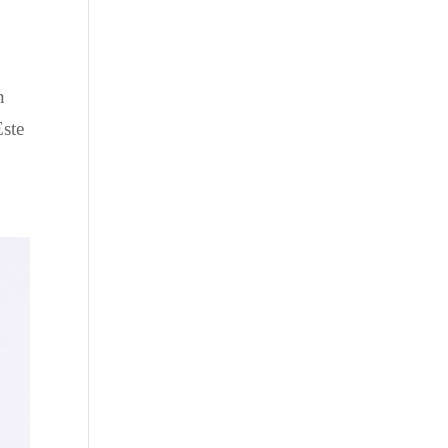
n
Este