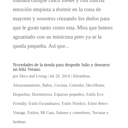
mañana cumple cinco meses y con mucha
emoción empieza a dormir en la cuna de
mayores y nosotros cruzando los dedos para
que le guste tanto como esta. Mira que hemos
aguantado con su minicuna pero ya se la
queda pequeña. Así que...
Novedades de la tienda para despedir Julio y desearos
un feliz Verano
por
Deco and Living
|
Jul 29, 2014
|
Alfombras
,
Almacenamiento
,
Baños
,
Cocinas
,
Comedor
,
DecoHome
,
Despachos
,
Dormitorios
,
Espacios pequeños
,
Estilo Eco-
Friendly
,
Estilo Escandinavo
,
Estilo Nórdico
,
Estilo Retro-
Vintage
,
Estilos
,
Mi Casa
,
Salones y comedores
,
Terrazas y
Jardines