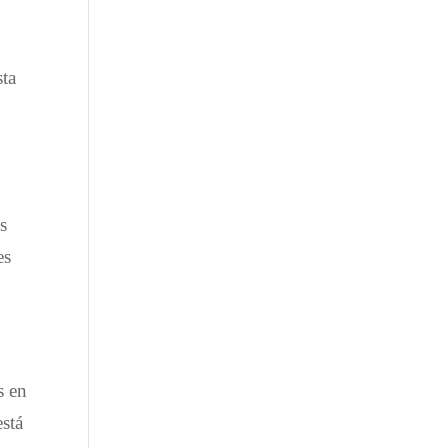
sta
s
es
s en
está