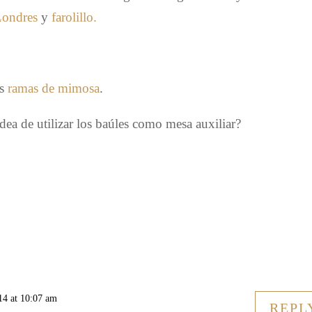
Londres
y
farolillo.
as
ramas de mimosa
.
dea de utilizar los baúles como mesa auxiliar?
14 at 10:07 am
REPL