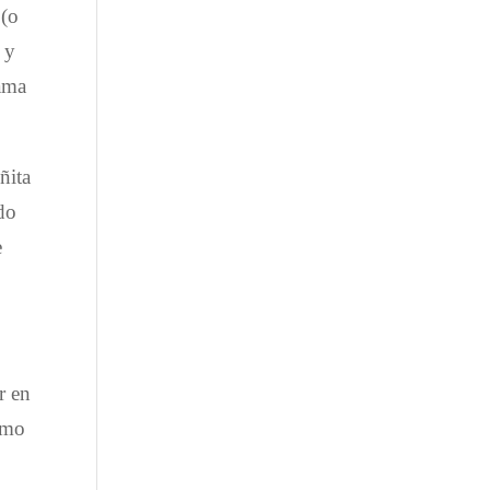
 (o
 y
mama
ñita
do
e
r en
como