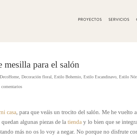
PROYECTOS
SERVICIOS
 mesilla para el salón
DecoHome
,
Decoración floral
,
Estilo Bohemio
,
Estilo Escandinavo
,
Estilo Nó
 comentarios
mi casa
, para que veáis un trocito del salón. Me he vuelto a 
o quedan algunas piezas de la
tienda
y lo bien que se integr
stando más no os lo voy a negar. No porque no disfrute co