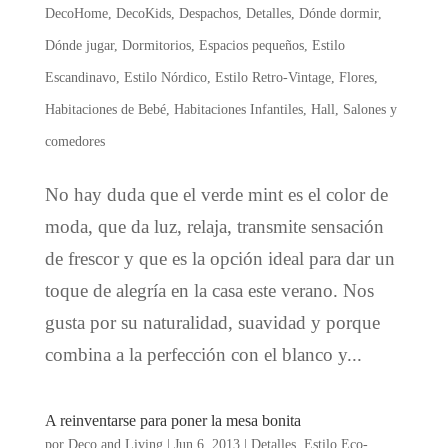
DecoHome
,
DecoKids
,
Despachos
,
Detalles
,
Dónde dormir
,
Dónde jugar
,
Dormitorios
,
Espacios pequeños
,
Estilo
Escandinavo
,
Estilo Nórdico
,
Estilo Retro-Vintage
,
Flores
,
Habitaciones de Bebé
,
Habitaciones Infantiles
,
Hall
,
Salones y
comedores
No hay duda que el verde mint es el color de
moda, que da luz, relaja, transmite sensación
de frescor y que es la opción ideal para dar un
toque de alegría en la casa este verano. Nos
gusta por su naturalidad, suavidad y porque
combina a la perfección con el blanco y...
A reinventarse para poner la mesa bonita
por
Deco and Living
|
Jun 6, 2013
|
Detalles
,
Estilo Eco-