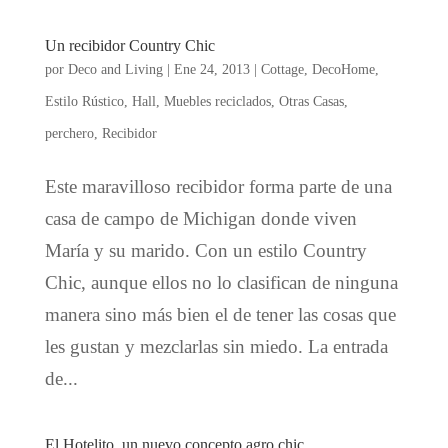
Un recibidor Country Chic
por
Deco and Living
|
Ene 24, 2013
|
Cottage
,
DecoHome
,
Estilo Rústico
,
Hall
,
Muebles reciclados
,
Otras Casas
,
perchero
,
Recibidor
Este maravilloso recibidor forma parte de una
casa de campo de Michigan donde viven
María y su marido. Con un estilo Country
Chic, aunque ellos no lo clasifican de ninguna
manera sino más bien el de tener las cosas que
les gustan y mezclarlas sin miedo. La entrada
de...
El Hotelito, un nuevo concepto agro chic