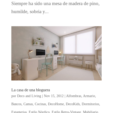
Siempre ha sido una mesa de madera de pino,
humilde, sobria y...
La casa de una bloguera
por
Deco and Living
|
Nov 15, 2012
|
Alfombras
,
Armario
,
Bancos
,
Camas
,
Cocinas
,
DecoHome
,
DecoKids
,
Dormitorios
,
Estanterias
,
Estilo Nórdico
,
Estilo Retro-Vintage
,
Mobiliario