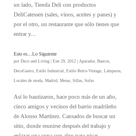
un lado, Tienda Deli con productos
DeliCatessen (sales, vinos, aceites y panes) y
por el otro, un restaurante que sólo tienes que
entrar y...
Esto es…Lo Siguiente
por
Deco and Living
|
Ene 29, 2012
|
Aparador
,
Bancos
,
DecoGastro
,
Estilo Industrial
,
Estilo Retro-Vintage
,
Lámparas
,
Locales de moda
,
Madrid
,
Mesas
,
Sillas
,
Sofas
Así lo bautizaron, hace poco más de un año,
cinco amigos y vecinos del barrio madrileño
de Alonso Martínez. Cansados de buscar un
sitio, donde reunirse después del trabajo y
enlazar una copa con algo para picar,