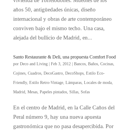
vivienda de Torrelodones. Muebles de los
años 50, antigüedades únicas, diseño
internacional y obras de arte contemporáneo
conviven bajo el mismo techo. Una casa,
alejada del bullicio de Madrid, en...
Santo Restaurante & Deli, una propuesta Comfort Food
por
Deco and Living
|
Feb 3, 2012
|
Bancos
,
Baños
,
Cocinas
,
Cojines
,
Cuadros
,
DecoGastro
,
DecoShops
,
Estilo Eco-
Friendly
,
Estilo Retro-Vintage
,
Lámparas
,
Locales de moda
,
Madrid
,
Mesas
,
Papeles pintados
,
Sillas
,
Sofas
En el centro de Madrid, en la Calle Caños del
Peral número 9, hay una nueva apuesta
gastronómica que no pasa desapercibida. Por