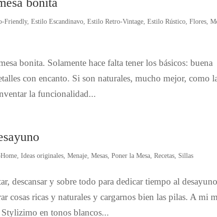
 mesa bonita
o-Friendly
,
Estilo Escandinavo
,
Estilo Retro-Vintage
,
Estilo Rústico
,
Flores
,
M
mesa bonita. Solamente hace falta tener los básicos: buena
talles con encanto. Si son naturales, mucho mejor, como l
inventar la funcionalidad...
desayuno
oHome
,
Ideas originales
,
Menaje
,
Mesas
,
Poner la Mesa
,
Recetas
,
Sillas
r, descansar y sobre todo para dedicar tiempo al desayuno
 cosas ricas y naturales y cargarnos bien las pilas. A mi 
 Stylizimo en tonos blancos...