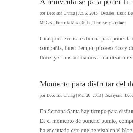
A reinventarse para poner la
por
Deco and Living
|
Jun 6, 2013
|
Detalles
,
Estilo Ec
Mi Casa
,
Poner la Mesa
,
Sillas
,
Terrazas y Jardines
Cualquier excusa es buena para poner la 
compañia, buen tiempo, picoteo rico y de
flores y si nos animamos a reutilizar o re
Momento para disfrutar del 
por
Deco and Living
|
Mar 26, 2013
|
Deasayuno
,
Dec
En Semana Santa hay tiempo para disfruta
Es el momento de ponerlo bonito, comprar
ha encantado este que he visto en el blog