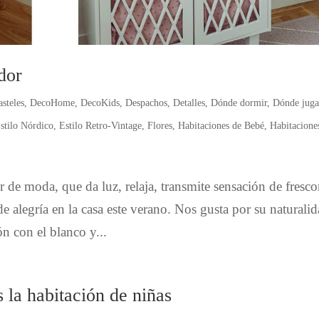
dor
asteles
,
DecoHome
,
DecoKids
,
Despachos
,
Detalles
,
Dónde dormir
,
Dónde juga
stilo Nórdico
,
Estilo Retro-Vintage
,
Flores
,
Habitaciones de Bebé
,
Habitacione
 de moda, que da luz, relaja, transmite sensación de fresco
e alegría en la casa este verano. Nos gusta por su naturalid
n con el blanco y...
 la habitación de niñas