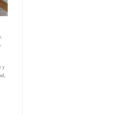
r
,
s
r y
ad,