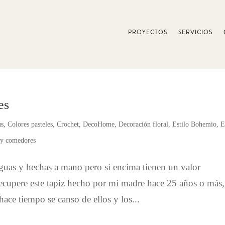
PROYECTOS
SERVICIOS
es
us
,
Colores pasteles
,
Crochet
,
DecoHome
,
Decoración floral
,
Estilo Bohemio
,
E
 y comedores
tiguas y hechas a mano pero si encima tienen un valor
ecupere este tapiz hecho por mi madre hace 25 años o más,
hace tiempo se canso de ellos y los...