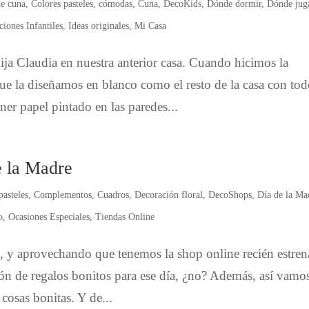
de cuna
,
Colores pasteles
,
cómodas
,
Cuna
,
DecoKids
,
Dónde dormir
,
Dónde jug
ciones Infantiles
,
Ideas originales
,
Mi Casa
hija Claudia en nuestra anterior casa. Cuando hicimos la
ue la diseñamos en blanco como el resto de la casa con to
r papel pintado en las paredes...
e la Madre
pasteles
,
Complementos
,
Cuadros
,
Decoración floral
,
DecoShops
,
Día de la Ma
o
,
Ocasiones Especiales
,
Tiendas Online
e, y aprovechando que tenemos la shop online recién estre
ón de regalos bonitos para ese día, ¿no? Además, así vamo
 cosas bonitas. Y de...