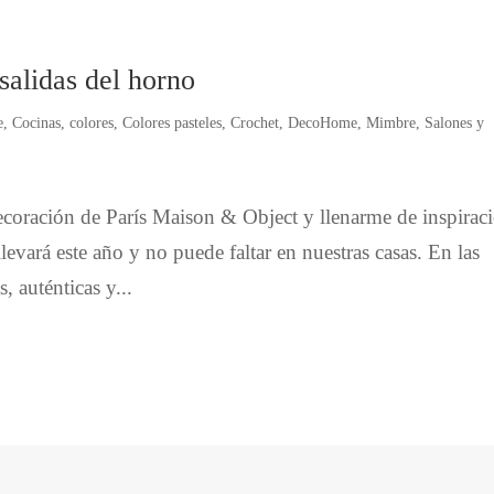
salidas del horno
e
,
Cocinas
,
colores
,
Colores pasteles
,
Crochet
,
DecoHome
,
Mimbre
,
Salones y
 decoración de París Maison & Object y llenarme de inspirac
evará este año y no puede faltar en nuestras casas. En las
, auténticas y...