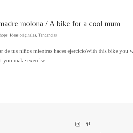
a madre molona / A bike for a cool mum
hops
,
Ideas originales
,
Tendencias
dar de tus niños mientras haces ejercicioWith this bike you w
at you make exercise