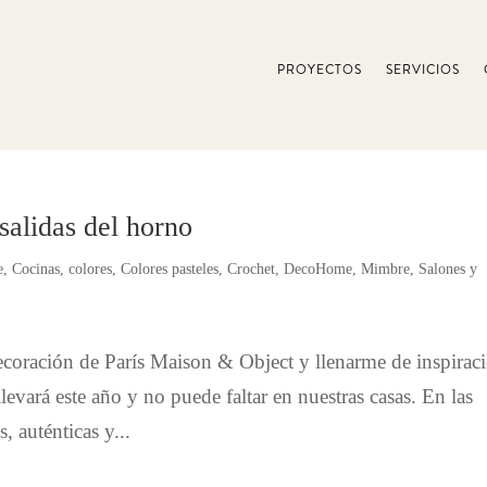
PROYECTOS
SERVICIOS
salidas del horno
e
,
Cocinas
,
colores
,
Colores pasteles
,
Crochet
,
DecoHome
,
Mimbre
,
Salones y
 decoración de París Maison & Object y llenarme de inspirac
evará este año y no puede faltar en nuestras casas. En las
, auténticas y...