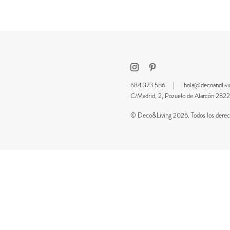
684 373 586 |
hola@decoandliv
C/Madrid, 2, Pozuelo de Alarcón 2
© Deco&Living 2026. Todos los derech