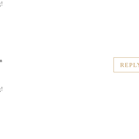
g!
pm
REPL
g!