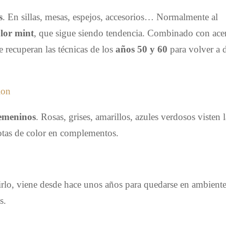
s
. En sillas, mesas, espejos, accesorios… Normalmente al
olor mint
, que sigue siendo tendencia. Combinado con ace
e recuperan las técnicas de los
años 50 y 60
para volver a 
femeninos
. Rosas, grises, amarillos, azules verdosos visten l
otas de color en complementos.
rlo, viene desde hace unos años para quedarse en ambient
s.