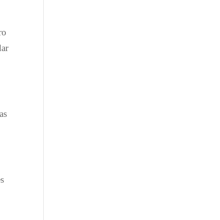
ro
dar
as
es