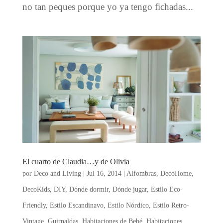
no tan peques porque yo ya tengo fichadas...
El cuarto de Claudia…y de Olivia
por
Deco and Living
|
Jul 16, 2014
|
Alfombras
,
DecoHome
,
DecoKids
,
DIY
,
Dónde dormir
,
Dónde jugar
,
Estilo Eco-
Friendly
,
Estilo Escandinavo
,
Estilo Nórdico
,
Estilo Retro-
Vintage
,
Guirnaldas
,
Habitaciones de Bebé
,
Habitaciones