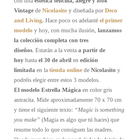
con una
estética sencilla, alegre y
look
Vintage
de
N
icolasito
y diseñada por
Deco
and Living
.
Hace poco os adelanté
el primer
modelo
y hoy, con mucha ilusión,
lanzamos
la colección completa con tres
diseños
. Estarán a la venta
a partir de
hoy
hasta
el 30 de abril
en
edición
limitada
en la
tienda online
de
Nicolasito
y
podréis elegir entre estos 3 modelos.
El modelo
Estrella Mágica
en color gris
antracita. Mide aproximadamente 70 x 70 cm
y tiene el siguiente texto:
“Magic is something
you make”
(Magia es algo que tú haces) que
resume todo lo que consiguen las madres.