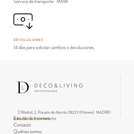
Servicio de transporte MRW
DEVOLUCIONES
14 días para solicitar cambios o devoluciones.
C/Madrid, 2, Pozuelo de Alarcón 28223 (Húmera) MADRID
Estudio de Interiorismo
MÁS DECO & LIVING
Contacto
Quiénes somos