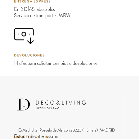
ENTREGA EXPRESS
En 2 DÍAS laborables
Servicio de transporte MRW
DEVOLUCIONES
14 días para solicitar cambios o devoluciones.
C/Madrid, 2, Pozuelo de Alarcón 28223 (Húmera) MADRID
Estudio de Interiorismo
MÁS DECO & LIVING