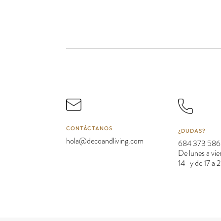
CONTÁCTANOS
¿DUDAS?
hola@decoandliving.com
684 373 586
De lunes a vie
14 y de 17 a 