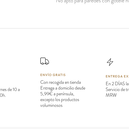
No apto para paredes con gotelé ni
ENVÍO GRATIS
ENTREGA EX
Con recogida en tienda
En 2 DÍAS la
Entrega a domicilio desde
rnes de 10 a
Servicio de 
5,99€ a península,
20h.
MRW
excepto los productos
voluminosos