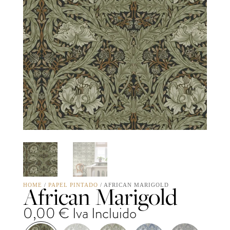
African Marigold
HOME
/
PAPEL PINTADO
/ AFRICAN MARIGOLD
0,00
€
Iva Incluido