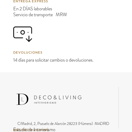
ENTREGA EXPRESS
En 2 DÍAS laborables
Servicio de transporte MRW
DEVOLUCIONES
14 días para solicitar cambios o devoluciones.
C/Madrid, 2, Pozuelo de Alarcón 28223 (Húmera) MADRID
Estudio de Interiorismo
MÁS DECO & LIVING