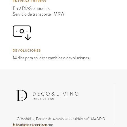
ENTREGA EXPRESS
En 2 DÍAS laborables
Servicio de transporte MRW
DEVOLUCIONES
14 días para solicitar cambios o devoluciones.
C/Madrid, 2, Pozuelo de Alarcón 28223 (Húmera) MADRID
Estudio de Interiorismo
MÁS DECO & LIVING