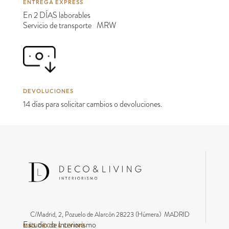
ENTREGA EXPRESS
En 2 DÍAS laborables
Servicio de transporte MRW
DEVOLUCIONES
14 días para solicitar cambios o devoluciones.
C/Madrid, 2, Pozuelo de Alarcón 28223 (Húmera) MADRID
Estudio de Interiorismo
MÁS DECO & LIVING