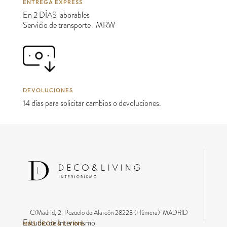
ENTREGA EXPRESS
En 2 DÍAS laborables
Servicio de transporte MRW
DEVOLUCIONES
14 días para solicitar cambios o devoluciones.
C/Madrid, 2, Pozuelo de Alarcón 28223 (Húmera) MADRID
Estudio de Interiorismo
MÁS DECO & LIVING