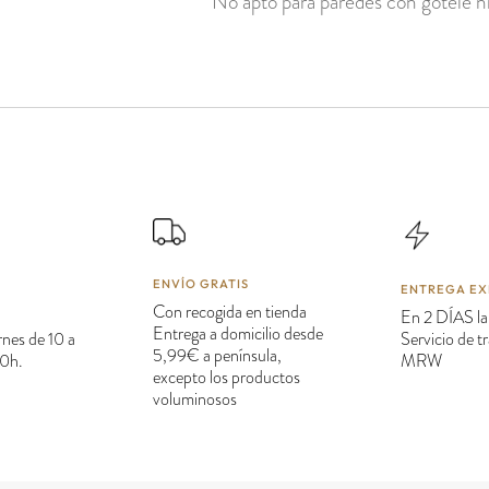
No apto para paredes con gotelé ni
ENVÍO GRATIS
ENTREGA EX
Con recogida en tienda
En 2 DÍAS la
Entrega a domicilio desde
rnes de 10 a
Servicio de 
5,99€ a península,
20h.
MRW
excepto los productos
voluminosos