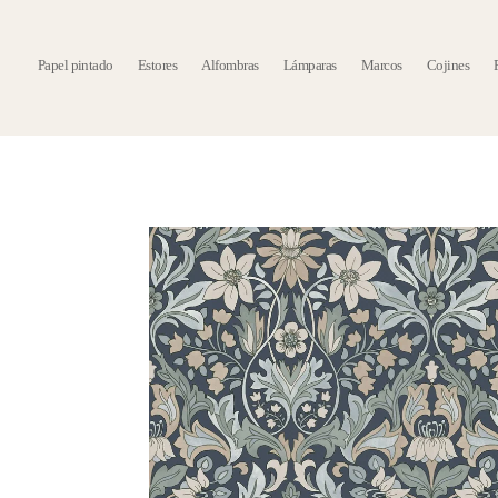
Papel pintado
Estores
Alfombras
Lámparas
Marcos
Cojines