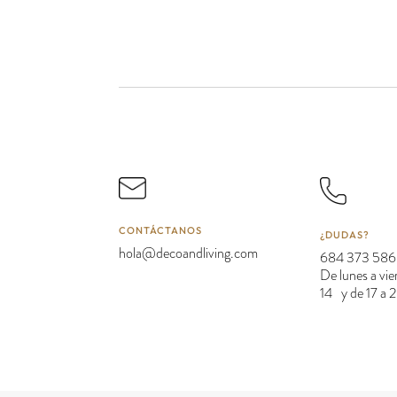
CONTÁCTANOS
¿DUDAS?
hola@decoandliving.com
684 373 586
De lunes a vie
14 y de 17 a 