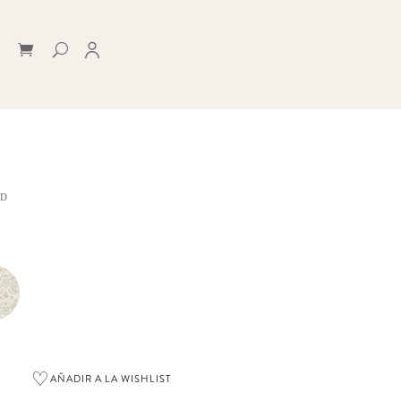
JD
♡
AÑADIR A LA WISHLIST