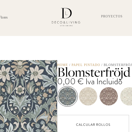
PROYECTOS
Flores
Blomsterfröjd
HOME
/
PAPEL PINTADO
/ BLOMSTERFRÖ
0,00
€
Iva Incluido
CALCULAR ROLLOS