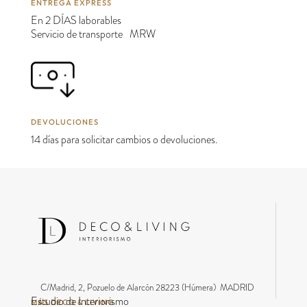
ENTREGA EXPRESS
En 2 DÍAS laborables
Servicio de transporte MRW
DEVOLUCIONES
14 días para solicitar cambios o devoluciones.
C/Madrid, 2, Pozuelo de Alarcón 28223 (Húmera) MADRID
Estudio de Interiorismo
MÁS DECO & LIVING