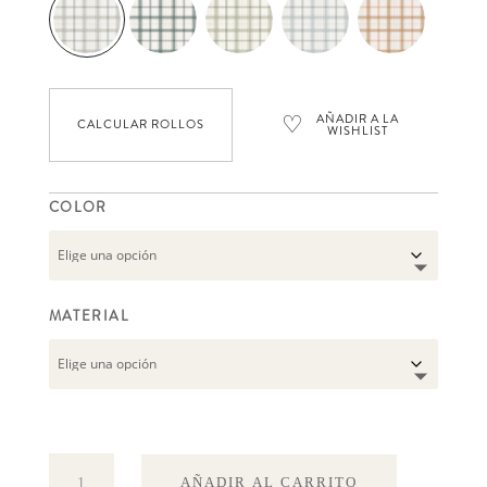
precios:
desde
92,93 €
♡
AÑADIR A LA
hasta
CALCULAR ROLLOS
WISHLIST
131,29 €
COLOR
MATERIAL
Check
AÑADIR AL CARRITO