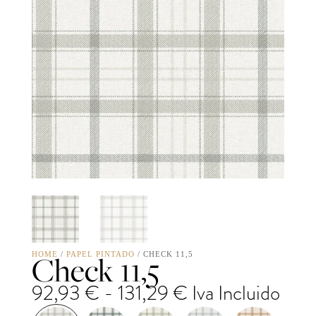
Check 11,5
HOME
/
PAPEL PINTADO
/ CHECK 11,5
Rango
92,93
€
-
131,29
€
Iva Incluido
de