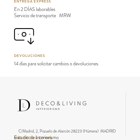
ENTREGA EXPRESS
En 2 DÍAS laborables
Servicio de transporte MRW
DEVOLUCIONES
14 días para solicitar cambios o devoluciones.
C/Madrid, 2, Pozuelo de Alarcón 28223 (Húmera) MADRID
Estudio de Interiorismo
MÁS DECO & LIVING