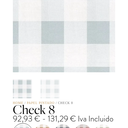
Check 8
HOME
/
PAPEL PINTADO
/ CHECK 8
Rango
92,93
€
-
131,29
€
Iva Incluido
de