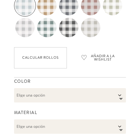
precios:
desde
92,93 €
hasta
131,29 €
♡
AÑADIR A LA
CALCULAR ROLLOS
WISHLIST
COLOR
MATERIAL