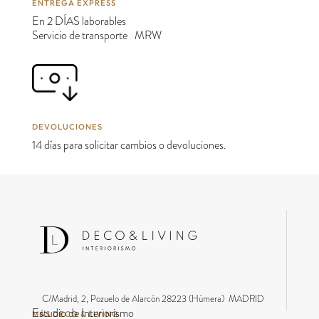
ENTREGA EXPRESS
En 2 DÍAS laborables
Servicio de transporte MRW
DEVOLUCIONES
14 días para solicitar cambios o devoluciones.
C/Madrid, 2, Pozuelo de Alarcón 28223 (Húmera) MADRID
Estudio de Interiorismo
MÁS DECO & LIVING