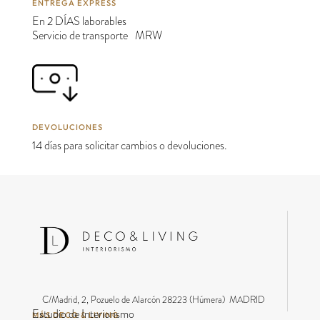
ENTREGA EXPRESS
En 2 DÍAS laborables
Servicio de transporte MRW
DEVOLUCIONES
14 días para solicitar cambios o devoluciones.
C/Madrid, 2, Pozuelo de Alarcón 28223 (Húmera) MADRID
Estudio de Interiorismo
MÁS DECO & LIVING