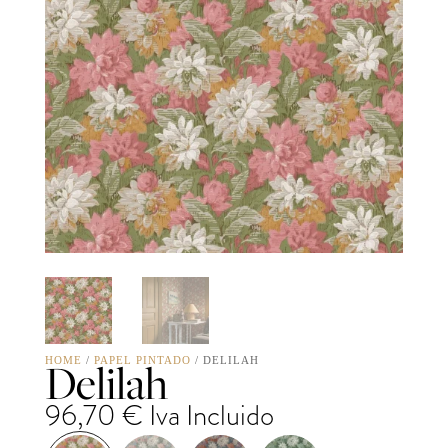
Delilah
HOME
/
PAPEL PINTADO
/ DELILAH
96,70
€
Iva Incluido