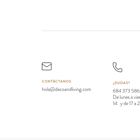
CONTÁCTANOS
¿DUDAS?
hola@decoandliving.com
684 373 586
De lunes a vie
14 y de 17 a 