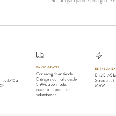
No apto para paredes con gotelé ni
ENVÍO GRATIS
ENTREGA EX
Con recogida en tienda
En 2 DÍAS la
Entrega a domicilio desde
rnes de 10 a
Servicio de 
5,99€ a península,
20h.
MRW
excepto los productos
voluminosos