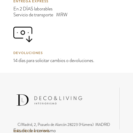
ENTREGA EXPRESS
En 2 DÍAS laborables
Servicio de transporte MRW
DEVOLUCIONES
14 días para solicitar cambios o devoluciones.
C/Madrid, 2, Pozuelo de Alarcón 28223 (Húmera) MADRID
Estudio de Interiorismo
MÁS DECO & LIVING