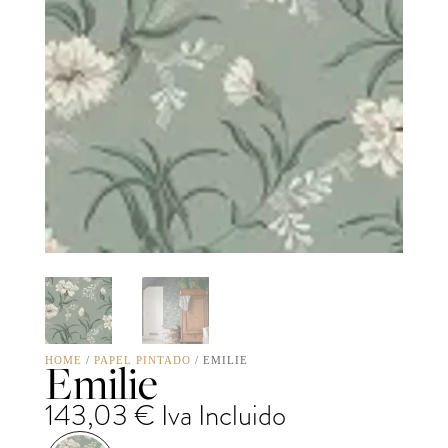
Emilie
HOME
/
PAPEL PINTADO
/ EMILIE
143,03
€
Iva Incluido