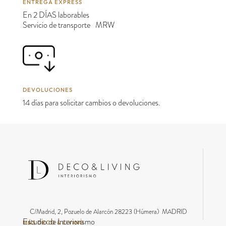
ENTREGA EXPRESS
En 2 DÍAS laborables
Servicio de transporte MRW
DEVOLUCIONES
14 días para solicitar cambios o devoluciones.
C/Madrid, 2, Pozuelo de Alarcón 28223 (Húmera) MADRID
Estudio de Interiorismo
MÁS DECO & LIVING