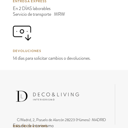
ENTREGA EXPRESS
En 2 DÍAS laborables
Servicio de transporte MRW
DEVOLUCIONES
14 días para solicitar cambios o devoluciones.
C/Madrid, 2, Pozuelo de Alarcón 28223 (Húmera) MADRID
Estudio de Interiorismo
MÁS DECO & LIVING